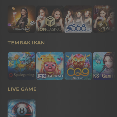
TEMBAK IKAN
LIVE GAME