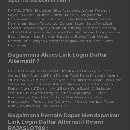
Apa itu RAJASLOT80 ?
RAJASLOT80 Merupakan Situs Atau Website Agen Penyedia
Layanan Game Taruhan Online Masa Kini Dengan Usia
Perusahaan 26 Tahun Tentu Saja Sudah Menyediakan Semua
Permainan Secara Terstruktur Dengan Sistem Serta Teknologi
Modern, Sesuai Dengan Visi Misi Situs Ini Ingin Memberikan Yang
Terbaik Untuk Semua Pemainnya, Dimulai Dengan Bonus Sampai
Event Menarik Bagi Pemain Baru Serta Bonus Rutin Untuk
Pemain Setia Dengan Presentase Angka Besar Di Semua Jenis
Permainan.
Bagaimana Akses Link Login Daftar
Alternatif ?
Baik, Tentu Saja Itu Hal Mudah Untuk Akses Link Login Daftar
Sampai Link Alternatif Para Pemain Tidak Perlu Khawatir Karena
Situs RAJASLOT80 Selalu Menyediakan Informasi Secara Real Time
Setiap Harinya Untuk Memberikan Akses Premium Link Login
Daftar Alternatif Domain Anti Blokir Yang Sudah Di Sediakan
Secara Khusus Gratis Dengan Jalinan Kerja Sama Di Server
Indonesia Jadi Para Pemain Tidak Akan Mengalami Atau
Mendapatkan Pengalaman Yang Akan Memperhambat Proses
Menuju Website Asli RAJASLOT80.
Bagaimana Pemain Dapat Mendapatkan
Link Login Daftar Alternatif Resmi
RAJASLOT80 :