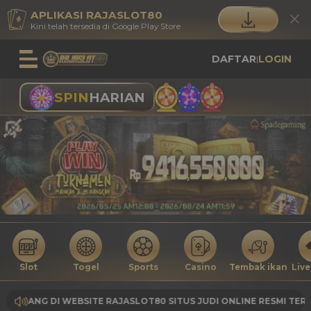
APLIKASI RAJASLOT80
Kini telah tersedia di Google Play Store
DAFTAR
LOGIN
|
SPIN
HARIAN
Slot
Togel
Sports
Casino
Tembak ikan
Liv
TANG DI WEBSITE RAJASLOT80 SITUS JUDI ONLINE RESMI TERPER