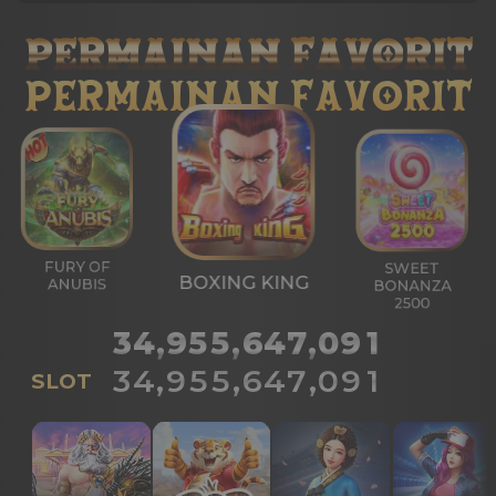
P
e
r
m
a
i
n
a
n
F
a
v
o
r
i
t
P
e
r
m
a
i
n
a
n
F
a
v
o
r
i
t
FURY OF
BOXING KING
ANUBIS
SWEET
BONANZA
2500
3
4
,
9
5
5
,
6
4
7
,
1
3
6
3
4
,
9
5
5
,
6
4
7
,
1
3
6
SLOT