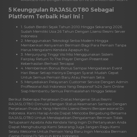
5 Keunggulan RAJASLOT80 Sebagai
Platform Terbaik Hari Ini :
1. Sudah Berdiri Sejak Tahun 2010 Hingga Sekarang 2026
Sudah Memiliki Usia 26 Tahun Dengan Lisensi Resmi Server
Indonesia
2. Menggunakan Teknologi Serba Modern Hingga
Memberikan Kenyaman Bermain Bagi Para Pemain Tanpa
Harus Mengalami Kendala Apapun Itu
3. Menjunjung Tinggi Visi Misi Menggunakan Sistem
Fairplay Return To The Player Dengan Presentase
Keberhasilan Berhasil Tercapai
4. Memberikan Bonus Bonus Sampai Mengadakan Event
Hari Besar Setiap Harinya Dengan Syarat Mudah Cepat
Untuk Semua Pemain Baru Atau Pemain Setia
5. Menyediakan Pelayanan Customer Service Dengan Admin
Proffesional Asli Indonesia Yang Responsif 1x24 Jam Online
Siap Membantu Semua Permasalahan Hingga Selesai
Berikut Beberapa Penjelasan Diatas Mengenai Situs Resmi
RAJASLOT80 Dimulai Dengan Status Keamanan Sampai Dengan
Penjelasan Produk Yang Memiliki Lisensi Resmi Beroperasional Di
Indonesia. Kami Harap Anda Dapat Mencoba Bergabung Bersama
RAJASLOT80 Untuk Mendapatkan Pengalaman Bermain Tidak
Terlupakan! Apabila Ada Kendala Yang Ingin Di Pertanyakan Anda
Dapat Menghubungi Kami Sekarang Juga Jangan Ragu Kami
Selalu Welcome Untuk Pemain Yang Baru Ingin Mencoba Bermain
Game Online Di Seluruh Kota Indonesia.