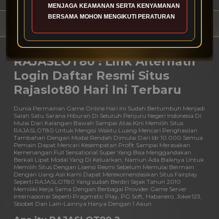
MENJAGA KEAMANAN SERTA KENYAMANAN
BERSAMA MOHON MENGIKUTI PERATURAN
RAJASLOT80 : Link Alternatif
Login Daftar Resmi Situs
Rajaslot80 Hari Ini Terbaru
Dunia Permainan Game Online Hari Ini Sudah Bertumbuh Menjadi
Salah Satu Sarana Hiburan Di Seluruh Penjuru Negeri Indonesia Di
Mulai Dari Kalangan Bawah Sampai Atas Kini Memilih Situs
RAJASLOT80 Untuk Mengisi Waktu Luang Mencari Penghasilan
Tambahan Dengan Modal Rendah Dimulai Dari Idr 10.000 Semua
Pemain Dapat Mencari Kesempatan Profit Sampai Merasakan
Kemenangan Full Sensational Super Yang Bisa Menggandakan
Berkali Lipat Modal Yang Di Keluarkan, Namun Ada Baiknya Untuk
Memilih Situs Dengan Lisensi Resmi Sebelum Memulai Bermain
Dengan Uang Asli Kami Dapat Merekomendasikan Situs Fairplay
Seperti RAJASLOT80 Yang sudah Berdiri Sejak Tahun 2010
Memiliki Kerja Sama Dengan Berbagai Provider Game Server
Internasional Seperti Pragmatic Play, PG Soft, Habanero, Joker123,
Sbobet Dan Lain-Lainnya Hanya Dengan 1 Akun.