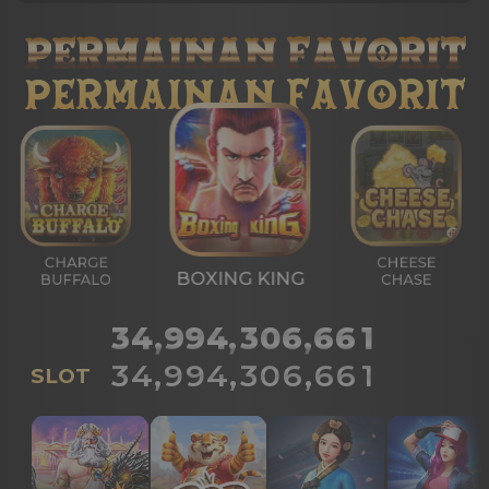
P
e
r
m
a
i
n
a
n
F
a
v
o
r
i
t
P
e
r
m
a
i
n
a
n
F
a
v
o
r
i
t
BOXING KING
FURY OF
CHEESE
ANUBIS
CHASE
3
4
,
9
9
4
,
3
0
6
,
7
0
3
3
4
,
9
9
4
,
3
0
6
,
7
0
3
SLOT